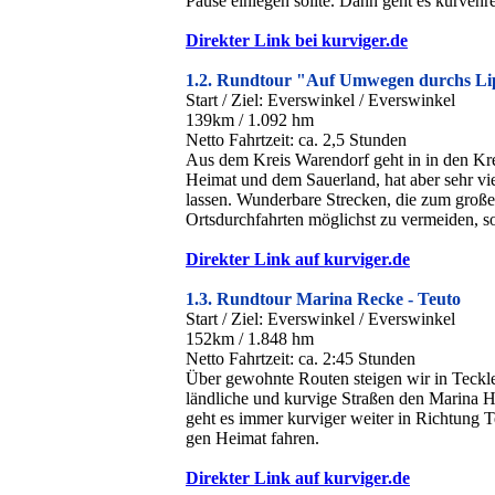
Pause einlegen sollte. Dann geht es kurvenr
Direkter Link bei kurviger.de
1.2. Rundtour "Auf Umwegen durchs Li
Start / Ziel: Everswinkel / Everswinkel
139km / 1.092 hm
Netto Fahrtzeit: ca. 2,5 Stunden
Aus dem Kreis Warendorf geht in in den Kre
Heimat und dem Sauerland, hat aber sehr viel
lassen. Wunderbare Strecken, die zum großen
Ortsdurchfahrten möglichst zu vermeiden, so
Direkter Link auf kurviger.de
1.3. Rundtour Marina Recke - Teuto
Start / Ziel: Everswinkel / Everswinkel
152km / 1.848 hm
Netto Fahrtzeit: ca. 2:45 Stunden
Über gewohnte Routen steigen wir in Tecklen
ländliche und kurvige Straßen den Marina Ha
geht es immer kurviger weiter in Richtung 
gen Heimat fahren.
Direkter Link auf kurviger.de