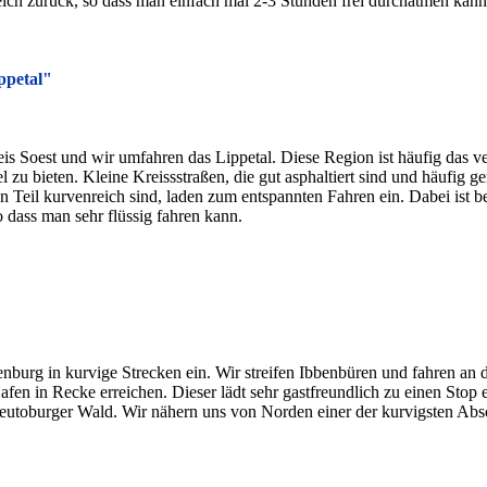
eich zurück, so dass man einfach mal 2-3 Stunden frei durchatmen kann
ppetal"
is Soest und wir umfahren das Lippetal. Diese Region ist häufig das 
 zu bieten. Kleine Kreissstraßen, die gut asphaltiert sind und häufig 
 Teil kurvenreich sind, laden zum entspannten Fahren ein. Dabei ist be
 dass man sehr flüssig fahren kann.
burg in kurvige Strecken ein. Wir streifen Ibbenbüren und fahren an d
fen in Recke erreichen. Dieser lädt sehr gastfreundlich zu einen Stop e
Teutoburger Wald. Wir nähern uns von Norden einer der kurvigsten Abs