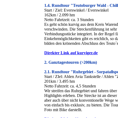
1.4. Rundtour "Teutoburger Wald - Chil
Start / Ziel: Everswinkel / Everswinkel
162km / 2.099 hm
Netto Fahrtzeit: ca. 3 Stunden
Es geht schön kurvig aus dem Kreis Warendo
verschwinden. Die Streckenführung ist sehr 
Verbindungsstücke integriert. In der Regel 
Einkehrmöglichkeiten gibt es reichlich, so
bilden den krönenden Abschluss des Teuto´s
Direkter Link auf kurviger.de
2. Ganztagestouren (>200km)
2.1. Rundtour "Ruhrgebiet - Sorpatallsp
Start / ZIel: Ahlen Avia Tankstelle / Ahlen 
201km / 3.495 hm
Netto Fahrzeit: ca. 4,5 Stunden
Wir streifen das Ruhrgebiet und fahren üb
Highlights erleben. Die Strecke ist an diese
aber auch über nicht konventionelle Wege 
von einfach bis exklusiv, zu bieten. Die To
Foto mit Bike darstellt.