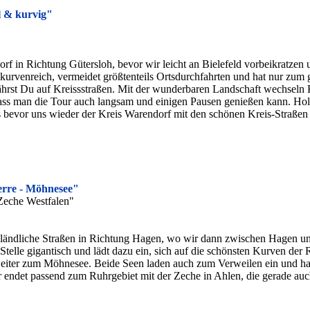
l & kurvig"
rf in Richtung Gütersloh, bevor wir leicht an Bielefeld vorbeikratzen
kurvenreich, vermeidet größtenteils Ortsdurchfahrten und hat nur zum g
fährst Du auf Kreissstraßen. Mit der wunderbaren Landschaft wechseln
 dass man die Tour auch langsam und einigen Pausen genießen kann. Ho
 bevor uns wieder der Kreis Warendorf mit den schönen Kreis-Straßen
erre - Möhnesee"
"Zeche Westfalen"
er ländliche Straßen in Richtung Hagen, wo wir dann zwischen Hagen 
r Stelle gigantisch und lädt dazu ein, sich auf die schönsten Kurven der
weiter zum Möhnesee. Beide Seen laden auch zum Verweilen ein und ha
ur endet passend zum Ruhrgebiet mit der Zeche in Ahlen, die gerade au