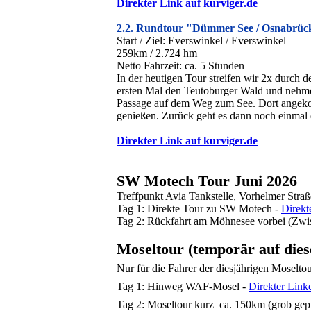
Direkter Link auf kurviger.de
2.2. Rundtour "Dümmer See / Osnabrüc
Start / Ziel: Everswinkel / Everswinkel
259km / 2.724 hm
Netto Fahrzeit: ca. 5 Stunden
In der heutigen Tour streifen wir 2x durch
ersten Mal den Teutoburger Wald und nehmen
Passage auf dem Weg zum See. Dort angeko
genießen. Zurück geht es dann noch einmal
Direkter Link auf kurviger.de
SW Motech Tour Juni 2026
Treffpunkt Avia Tankstelle, Vorhelmer Str
Tag 1: Direkte Tour zu SW Motech -
Direkt
Tag 2: Rückfahrt am Möhnesee vorbei (Zwi
Moseltour (temporär auf diese
Nur für die Fahrer der diesjährigen Moselto
Tag 1: Hinweg WAF-Mosel -
Direkter Linke
Tag 2: Moseltour kurz ca. 150km (grob gepla